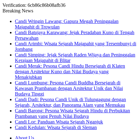
Verification: 6cb86c86b08afb36
Breaking News
Candi Wringin Lawang: Gapura Megah Peninggalan
Majapahit di Trowulan
Candi Batujaya Karawang: Jejak Peradaban Kuno di Tengah
Persawahan
Candi Arimbi: Wisata Sejarah Majapahit yang Tersembunyi di
Jombang
Candi Simping: Jejak Sejarah Raden Wijaya dan Peninggalan
Kerajaan Majapahit di Blitar
Candi Merak: Pesona Candi Hindu Bersejarah di Klaten
dengan Arsitektur Kuno dan Nilai Budaya yang
Menakjubkan
Candi Lumbung: Pesona Candi Buddha Bersejarah di
Kawasan Prambanan dengan Arsitektur Unik dan Nilai
Budaya Tinggi
Candi Dadi: Pesona Candi Unik di Tulungagung dengan
Sejarah, Arsitektur, dan Panorama Alam yang Memukau
Candi Barong: Pesona Wisata Sejarah Hindu di Perbukitan
Prambanan yang Penuh Nilai Budaya
Candi Lor: Panduan Wisata Sejarah Nganjuk
Candi Kedulan: Wisata Sejarah di Sleman
About Us