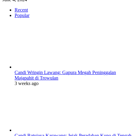
Recent
Popular
Candi Wringin Lawang: Gapura Megah Peninggalan
Majapahit di Trowulan
3 weeks ago
Candi Batujaya Karawang: Jejak Peradaban Kuno di Tengah