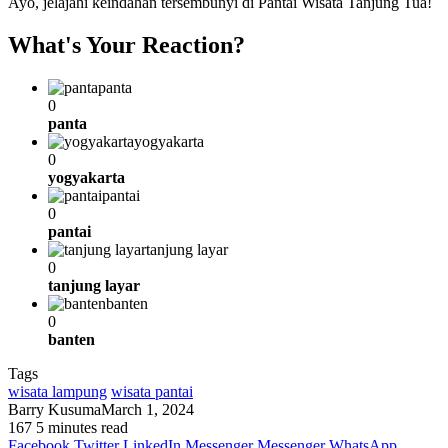
Ayo, jelajahi keindahan tersembunyi di Pantai Wisata Tanjung Tua!
What's Your Reaction?
panta
0
panta
yogyakarta
0
yogyakarta
pantai
0
pantai
tanjung layar
0
tanjung layar
banten
0
banten
Tags
wisata lampung
wisata pantai
Barry Kusuma
March 1, 2024
167
5 minutes read
Facebook
Twitter
LinkedIn
Messenger
Messenger
WhatsApp