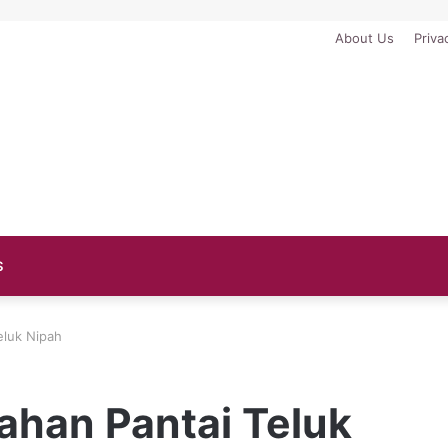
About Us
Priva
S
eluk Nipah
ahan Pantai Teluk