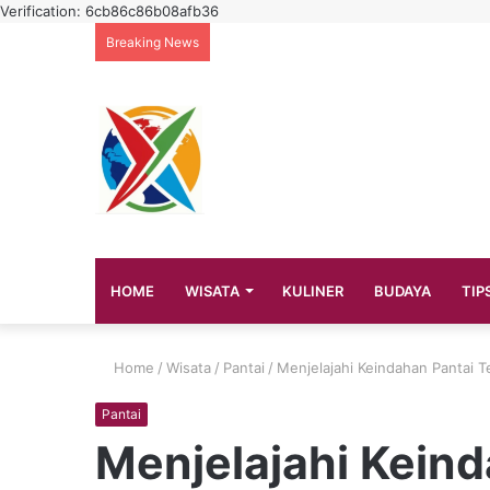
Verification: 6cb86c86b08afb36
Breaking News
HOME
WISATA
KULINER
BUDAYA
TIP
Home
/
Wisata
/
Pantai
/
Menjelajahi Keindahan Pantai T
Pantai
Menjelajahi Keind