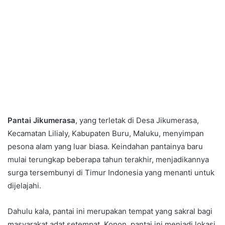
Pantai Jikumerasa
, yang terletak di Desa Jikumerasa,
Kecamatan Lilialy, Kabupaten Buru, Maluku, menyimpan
pesona alam yang luar biasa. Keindahan pantainya baru
mulai terungkap beberapa tahun terakhir, menjadikannya
surga tersembunyi di Timur Indonesia yang menanti untuk
dijelajahi.
Dahulu kala, pantai ini merupakan tempat yang sakral bagi
masyarakat adat setempat. Konon, pantai ini menjadi lokasi