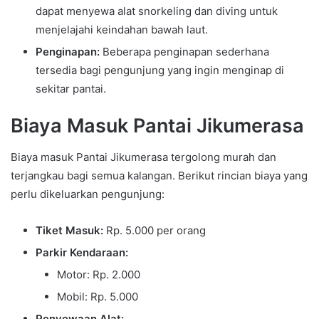
dapat menyewa alat snorkeling dan diving untuk
menjelajahi keindahan bawah laut.
Penginapan:
Beberapa penginapan sederhana
tersedia bagi pengunjung yang ingin menginap di
sekitar pantai.
Biaya Masuk Pantai Jikumerasa
Biaya masuk Pantai Jikumerasa tergolong murah dan
terjangkau bagi semua kalangan. Berikut rincian biaya yang
perlu dikeluarkan pengunjung:
Tiket Masuk:
Rp. 5.000 per orang
Parkir Kendaraan:
Motor: Rp. 2.000
Mobil: Rp. 5.000
Penyewaan Alat: