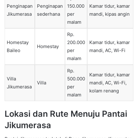
Penginapan
Penginapan
150.000
Kamar tidur, kamar
Jikumerasa
sederhana
per
mandi, kipas angin
malam
Rp.
Homestay
200.000
Kamar tidur, kamar
Homestay
Baileo
per
mandi, AC, Wi-Fi
malam
Rp.
Kamar tidur, kamar
Villa
500.000
Villa
mandi, AC, Wi-Fi,
Jikumerasa
per
kolam renang
malam
Lokasi dan Rute Menuju Pantai
Jikumerasa