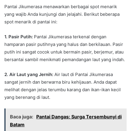
Pantai Jikumerasa menawarkan berbagai spot menarik
yang wajib Anda kunjungi dan jelajahi. Berikut beberapa
spot menarik di pantai ini:
1. Pasir Putih:
Pantai Jikumerasa terkenal dengan
hamparan pasir putihnya yang halus dan berkilauan. Pasir
putih ini sangat cocok untuk bermain pasir, berjemur, atau
bersantai sambil menikmati pemandangan laut yang indah.
2. Air Laut yang Jernih:
Air laut di Pantai Jikumerasa
sangat jernih dan berwarna biru kehijauan. Anda dapat
melihat dengan jelas terumbu karang dan ikan-ikan kecil
yang berenang di laut.
Baca juga:
Pantai Dangas: Surga Tersembunyi di
Batam