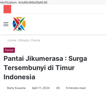
Verification: 6cb86c86b08afb36
Menu
S
fo
Home
/
Wisata
/
Pantai
Pantai
Pantai Jikumerasa : Surga
Tersembunyi di Timur
Indonesia
Barry Kusuma
April 11, 2024
36
6 minutes read