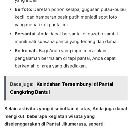
yang indah.
Berfoto:
Deretan pohon kelapa, gugusan pulau-pulau
kecil, dan hamparan pasir putih menjadi spot foto
yang menarik di pantai ini.
Bersantai:
Anda dapat bersantai di gazebo sambil
menikmati suasana pantai yang tenang dan damai.
Berkemah:
Bagi Anda yang ingin merasakan
pengalaman bermalam di tepi pantai, Anda dapat
berkemah di area yang disediakan.
Baca juga:
Keindahan Tersembunyi di Pantai
Cangkring Bantul
Selain aktivitas yang disebutkan di atas, Anda juga dapat
mengikuti beberapa kegiatan wisata yang
diselenggarakan di Pantai Jikumerasa, seperti: