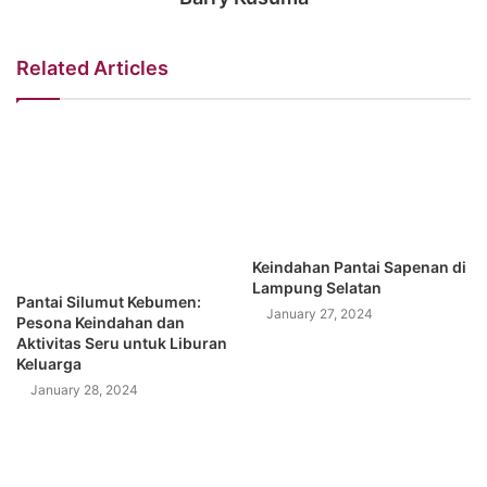
Related Articles
Keindahan Pantai Sapenan di
Lampung Selatan
Pantai Silumut Kebumen:
January 27, 2024
Pesona Keindahan dan
Aktivitas Seru untuk Liburan
Keluarga
January 28, 2024