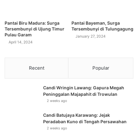
Pantai Biru Madura: Surga
Pantai Bayeman, Surga
Tersembunyi di Ujung Timur
Tersembunyi di Tulungagung
Pulau Garam
January 27, 2024
April 14, 2024
Recent
Popular
Candi Wringin Lawang: Gapura Megah
Peninggalan Majapahit di Trowulan
2 weeks ago
Candi Batujaya Karawang: Jejak
Peradaban Kuno di Tengah Persawahan
2 weeks ago