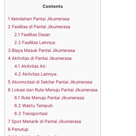
Contents
1
Keindahan Pantai Jikumerasa
2
Fasilitas di Pantai Jikumerasa
2.1
Fasilitas Dasar:
2.2
Fasilitas Lainnya:
3
Biaya Masuk Pantai Jikumerasa
4
Aktivitas di Pantai Jikumerasa
4.1
Aktivitas Air:
4.2
Aktivitas Lainnya:
5
Akomodasi di Sekitar Pantai Jikumerasa
6
Lokasi dan Rute Menuju Pantai Jikumerasa
6.1
Rute Menuju Pantai Jikumerasa:
6.2
Waktu Tempuh:
6.3
Transportasi:
7
Spot Menarik di Pantai Jikumerasa
8
Penutup