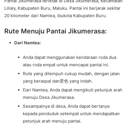
Pantai Jikumerasa terletak di Desa Jikumerasa, Kecamatan
Lilialy, Kabupaten Buru, Maluku. Pantai ini berjarak sekitar
20 kilometer dari Namlea, ibukota Kabupaten Buru.
Rute Menuju Pantai Jikumerasa:
Dari Namlea:
Anda dapat menggunakan kendaraan roda dua
atau roda empat untuk mencapai pantai ini.
Rute yang ditempuh cukup mudah, dengan jalan
yang beraspal dan景色 yang indah.
Dari Namlea, Anda dapat mengikuti petunjuk arah
menuju Desa Jikumerasa.
Sesampainya di desa, Anda dapat bertanya
kepada penduduk setempat untuk mendapatkan
petunjuk arah menuju pantai.