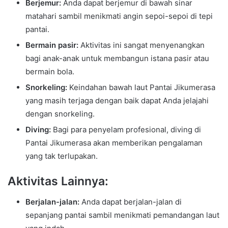
Berjemur:
Anda dapat berjemur di bawah sinar
matahari sambil menikmati angin sepoi-sepoi di tepi
pantai.
Bermain pasir:
Aktivitas ini sangat menyenangkan
bagi anak-anak untuk membangun istana pasir atau
bermain bola.
Snorkeling:
Keindahan bawah laut Pantai Jikumerasa
yang masih terjaga dengan baik dapat Anda jelajahi
dengan snorkeling.
Diving:
Bagi para penyelam profesional, diving di
Pantai Jikumerasa akan memberikan pengalaman
yang tak terlupakan.
Aktivitas Lainnya:
Berjalan-jalan:
Anda dapat berjalan-jalan di
sepanjang pantai sambil menikmati pemandangan laut