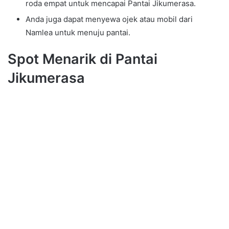
roda empat untuk mencapai Pantai Jikumerasa.
Anda juga dapat menyewa ojek atau mobil dari
Namlea untuk menuju pantai.
Spot Menarik di Pantai
Jikumerasa