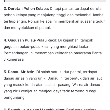
3. Deretan Pohon Kelapa:
Di tepi pantai, terdapat deretan
pohon kelapa yang menjulang tinggi dan melambai-lambai
tertiup angin. Pohon kelapa ini memberikan suasana teduh
dan menyejukkan di pantai.
4. Gugusan Pulau-Pulau Kecil:
Di kejauhan, tampak
gugusan pulau-pulau kecil yang menghiasi lautan.
Pemandangan ini menambah keindahan panorama Pantai
Jikumerasa.
5. Danau Air Asin:
Di salah satu sudut pantai, terdapat
danau air asin yang unik. Danau ini terbentuk dari air laut
yang masuk ke daratan saat air pasang. Warna air danau
yang biru kehijauan menjadi daya tarik tersendiri bagi
pengunjung.
6. Bawah Laut yang Menakjubkan:
Bagi para pecinta