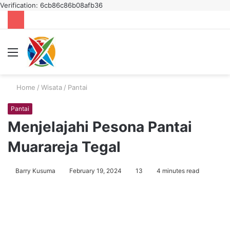
Verification: 6cb86c86b08afb36
Menu
S
fo
Home
/
Wisata
/
Pantai
Pantai
Menjelajahi Pesona Pantai
Muarareja Tegal
Barry Kusuma
February 19, 2024
13
4 minutes read