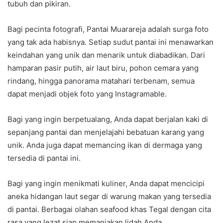
tubuh dan pikiran.
Bagi pecinta fotografi, Pantai Muarareja adalah surga foto
yang tak ada habisnya. Setiap sudut pantai ini menawarkan
keindahan yang unik dan menarik untuk diabadikan. Dari
hamparan pasir putih, air laut biru, pohon cemara yang
rindang, hingga panorama matahari terbenam, semua
dapat menjadi objek foto yang Instagramable.
Bagi yang ingin berpetualang, Anda dapat berjalan kaki di
sepanjang pantai dan menjelajahi bebatuan karang yang
unik. Anda juga dapat memancing ikan di dermaga yang
tersedia di pantai ini.
Bagi yang ingin menikmati kuliner, Anda dapat mencicipi
aneka hidangan laut segar di warung makan yang tersedia
di pantai. Berbagai olahan seafood khas Tegal dengan cita
rasa yang lezat siap memanjakan lidah Anda.