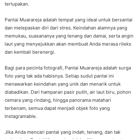
terlupakan.
Pantai Muarareja adalah tempat yang ideal untuk bersantai
dan melepaskan diri dari stres. Keindahan alamnya yang
memukau, suasananya yang tenang dan damai, serta angin
laut yang menyejukkan akan membuat Anda merasa rileks
dan kembali berenergi.
Bagi para pecinta fotografi, Pantai Muarareja adalah surga
foto yang tak ada habisnya. Setiap sudut pantai ini
menawarkan keindahan yang unik dan menarik untuk
diabadikan. Dari hamparan pasir putih, air laut biru, pohon
cemara yang rindang, hingga panorama matahari
terbenam, semua dapat menjadi objek foto yang
Instagramable.
Jika Anda mencari pantai yang indah, tenang, dan tak