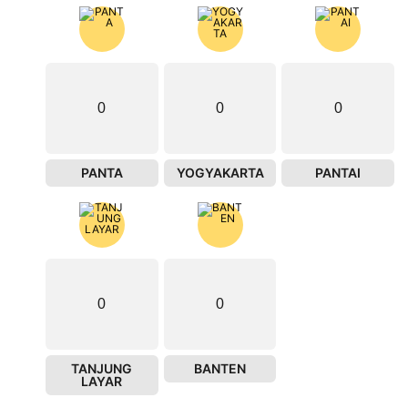
0
0
0
PANTA
YOGYAKARTA
PANTAI
0
0
TANJUNG
BANTEN
LAYAR