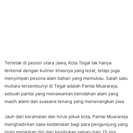
Terletak di pesisir utara Jawa, Kota Tegal tak hanya
terkenal dengan kuliner khasnya yang lezat, tetapi juga
menyimpan pesona alam bahari yang memukau. Salah satu
mutiara tersembunyi di Tegal adalah Pantai Muarareja,
sebuah pantai yang menawarkan keindahan alam yang
masih alami dan suasana tenang yang menenangkan jiwa.
Jauh dari keramaian dan hiruk pikuk kota, Pantai Muarareja
menghadirkan oase kedamaian bagi para pengunjung yang
ingin melarikan diri dari kesibukan sehari-hari. Di sini,