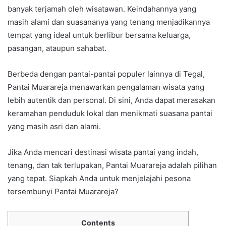
banyak terjamah oleh wisatawan. Keindahannya yang
masih alami dan suasananya yang tenang menjadikannya
tempat yang ideal untuk berlibur bersama keluarga,
pasangan, ataupun sahabat.
Berbeda dengan pantai-pantai populer lainnya di Tegal,
Pantai Muarareja menawarkan pengalaman wisata yang
lebih autentik dan personal. Di sini, Anda dapat merasakan
keramahan penduduk lokal dan menikmati suasana pantai
yang masih asri dan alami.
Jika Anda mencari destinasi wisata pantai yang indah,
tenang, dan tak terlupakan, Pantai Muarareja adalah pilihan
yang tepat. Siapkah Anda untuk menjelajahi pesona
tersembunyi Pantai Muarareja?
Contents