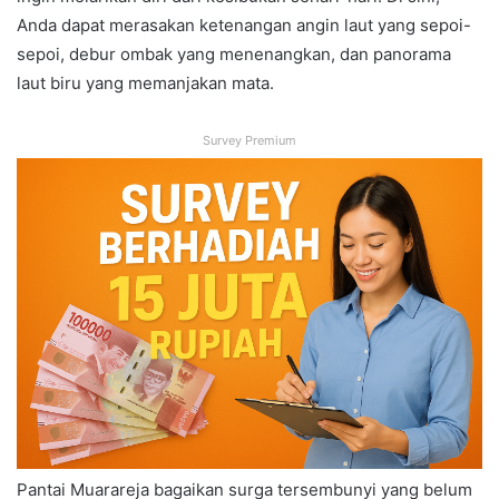
Anda dapat merasakan ketenangan angin laut yang sepoi-
sepoi, debur ombak yang menenangkan, dan panorama
laut biru yang memanjakan mata.
Survey Premium
Pantai Muarareja bagaikan surga tersembunyi yang belum