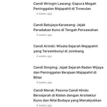
Candi Wringin Lawang: Gapura Megah
Peninggalan Majapahit di Trowulan
4 weeks ago
Candi Batujaya Karawang: Jejak
Peradaban Kuno di Tengah Persawahan
4 weeks ago
Candi Arimbi: Wisata Sejarah Majapahit
yang Tersembunyi di Jombang
4 weeks ago
Candi Simping: Jejak Sejarah Raden Wijaya
dan Peninggalan Kerajaan Majapahit di
Blitar
4 weeks ago
Candi Merak: Pesona Candi Hindu
Bersejarah di Klaten dengan Arsitektur
Kuno dan Nilai Budaya yang Menakjubkan
4 weeks ago