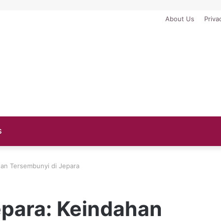
About Us
Priva
S
han Tersembunyi di Jepara
epara: Keindahan