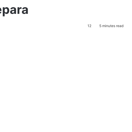
epara
12
5 minutes read