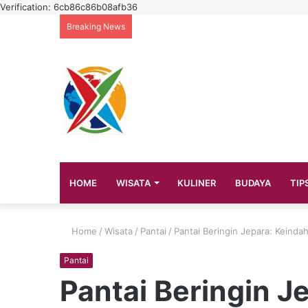
Verification: 6cb86c86b08afb36
Breaking News
HOME
WISATA
KULINER
BUDAYA
TIP
Home
/
Wisata
/
Pantai
/
Pantai Beringin Jepara: Keinda
Pantai
Pantai Beringin J