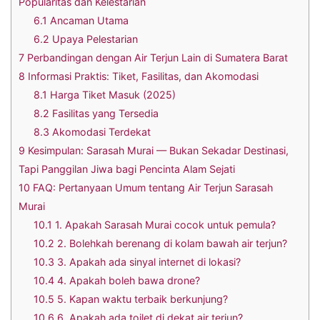
Popularitas dan Kelestarian
6.1
Ancaman Utama
6.2
Upaya Pelestarian
7
Perbandingan dengan Air Terjun Lain di Sumatera Barat
8
Informasi Praktis: Tiket, Fasilitas, dan Akomodasi
8.1
Harga Tiket Masuk (2025)
8.2
Fasilitas yang Tersedia
8.3
Akomodasi Terdekat
9
Kesimpulan: Sarasah Murai — Bukan Sekadar Destinasi,
Tapi Panggilan Jiwa bagi Pencinta Alam Sejati
10
FAQ: Pertanyaan Umum tentang Air Terjun Sarasah
Murai
10.1
1. Apakah Sarasah Murai cocok untuk pemula?
10.2
2. Bolehkah berenang di kolam bawah air terjun?
10.3
3. Apakah ada sinyal internet di lokasi?
10.4
4. Apakah boleh bawa drone?
10.5
5. Kapan waktu terbaik berkunjung?
10.6
6. Apakah ada toilet di dekat air terjun?