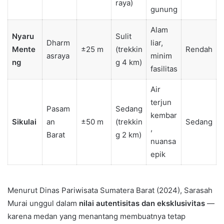
raya)
gunung
Alam
Nyaru
Sulit
Dharm
liar,
Mente
±25 m
(trekkin
Rendah
asraya
minim
ng
g 4 km)
fasilitas
Air
terjun
Pasam
Sedang
kembar
Sikulai
an
±50 m
(trekkin
Sedang
,
Barat
g 2 km)
nuansa
epik
Menurut Dinas Pariwisata Sumatera Barat (2024), Sarasah
Murai unggul dalam
nilai autentisitas dan eksklusivitas
—
karena medan yang menantang membuatnya tetap