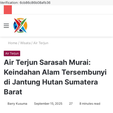
Verification: 6cb86c86b08afb36
Menu
S
fo
Home
/
Wisata
/
Air Terjun
Air Terjun
Air Terjun Sarasah Murai:
Keindahan Alam Tersembunyi
di Jantung Hutan Sumatera
Barat
Barry Kusuma
September 15, 2025
27
8 minutes read