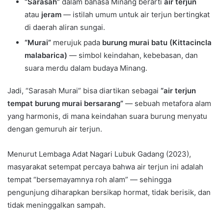
“Sarasah”
dalam bahasa Minang berarti
air terjun
atau
jeram
— istilah umum untuk air terjun bertingkat
di daerah aliran sungai.
“Murai”
merujuk pada
burung murai batu (Kittacincla
malabarica)
— simbol keindahan, kebebasan, dan
suara merdu dalam budaya Minang.
Jadi, “Sarasah Murai” bisa diartikan sebagai
“air terjun
tempat burung murai bersarang”
— sebuah metafora alam
yang harmonis, di mana keindahan suara burung menyatu
dengan gemuruh air terjun.
Menurut Lembaga Adat Nagari Lubuk Gadang (2023),
masyarakat setempat percaya bahwa air terjun ini adalah
tempat “bersemayamnya roh alam” — sehingga
pengunjung diharapkan bersikap hormat, tidak berisik, dan
tidak meninggalkan sampah.