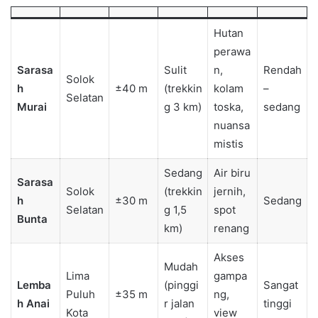
Hutan
perawa
Sarasa
Sulit
n,
Rendah
Solok
h
±40 m
(trekkin
kolam
–
Selatan
Murai
g 3 km)
toska,
sedang
nuansa
mistis
Sedang
Air biru
Sarasa
Solok
(trekkin
jernih,
h
±30 m
Sedang
Selatan
g 1,5
spot
Bunta
km)
renang
Akses
Mudah
Lima
gampa
Lemba
(pinggi
Sangat
Puluh
±35 m
ng,
h Anai
r jalan
tinggi
Kota
view