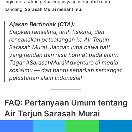
ingin merasakan petualangan yang mengubah cara
pandang,
Sarasah Murai menantimu
.
Ajakan Bertindak (CTA):
Siapkan ranselmu, latih fisikmu, dan
rencanakan petualangan ke Air Terjun
Sarasah Murai. Jangan lupa bawa hati
yang rendah dan rasa hormat pada alam.
Tagar #SarasahMuraiAdventure di media
sosialmu — dan bantu sebarkan semangat
pelestarian alam Indonesia!
FAQ: Pertanyaan Umum tentang
Air Terjun Sarasah Murai
1. Apakah Sarasah Murai cocok untuk
Facebook
Twitter
WhatsApp
Telegram