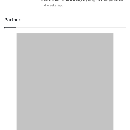
4 weeks ago
Partner: