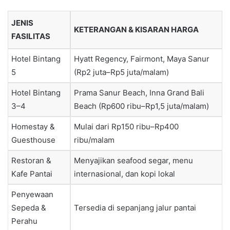
JENIS
KETERANGAN & KISARAN HARGA
FASILITAS
Hotel Bintang
Hyatt Regency, Fairmont, Maya Sanur
5
(Rp2 juta–Rp5 juta/malam)
Hotel Bintang
Prama Sanur Beach, Inna Grand Bali
3–4
Beach (Rp600 ribu–Rp1,5 juta/malam)
Homestay &
Mulai dari Rp150 ribu–Rp400
Guesthouse
ribu/malam
Restoran &
Menyajikan seafood segar, menu
Kafe Pantai
internasional, dan kopi lokal
Penyewaan
Sepeda &
Tersedia di sepanjang jalur pantai
Perahu