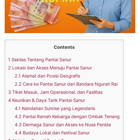
Contents
1
Sekilas Tentang Pantai Sanur
2
Lokasi dan Akses Menuju Pantai Sanur
2.1
Alamat dan Posisi Geografis
2.2
Cara ke Pantai Sanur dari Bandara Ngurah Rai
3
Tiket Masuk, Jam Operasional, dan Fasilitas
4
Keunikan & Daya Tarik Pantai Sanur
4.1
Keindahan Sunrise yang Legendaris
4.2
Pantai Ramah Keluarga dengan Ombak Tenang
4.3
Dermaga Sanur dan Akses ke Nusa Penida
4.4
Budaya Lokal dan Festival Sanur