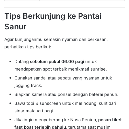
Tips Berkunjung ke Pantai
Sanur
Agar kunjunganmu semakin nyaman dan berkesan,
perhatikan tips berikut:
Datang
sebelum pukul 06.00 pagi
untuk
mendapatkan spot terbaik menikmati sunrise.
Gunakan sandal atau sepatu yang nyaman untuk
jogging track.
Siapkan kamera atau ponsel dengan baterai penuh.
Bawa topi & sunscreen untuk melindungi kulit dari
sinar matahari pagi.
Jika ingin menyeberang ke Nusa Penida,
pesan tiket
fast boat terlebih dahulu
, terutama saat musim