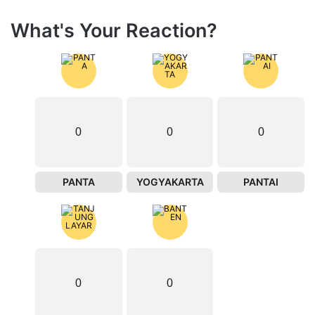
What's Your Reaction?
0
0
0
PANTA
YOGYAKARTA
PANTAI
0
0