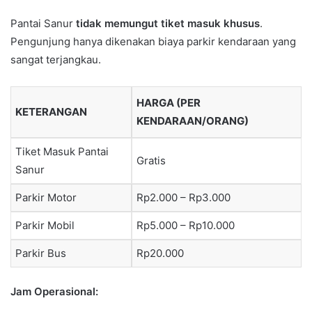
Pantai Sanur
tidak memungut tiket masuk khusus
.
Pengunjung hanya dikenakan biaya parkir kendaraan yang
sangat terjangkau.
HARGA (PER
KETERANGAN
KENDARAAN/ORANG)
Tiket Masuk Pantai
Gratis
Sanur
Parkir Motor
Rp2.000 – Rp3.000
Parkir Mobil
Rp5.000 – Rp10.000
Parkir Bus
Rp20.000
Jam Operasional: