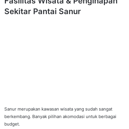
Fasilitas Wisata & Penginapan
Sekitar Pantai Sanur
Sanur merupakan kawasan wisata yang sudah sangat
berkembang. Banyak pilihan akomodasi untuk berbagai
budget.