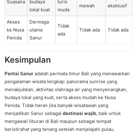
Suasana
budaya
turis
mewah
eksklusif
lokal kuat
muda
Akses
Dermaga
Tidak
ke Nusa
utama
Tidak ada
Tidak ada
ada
Penida
Sanur
Kesimpulan
Pantai Sanur
adalah permata timur Bali yang menawarkan
pengalaman wisata lengkap: panorama sunrise yang
menakjubkan, aktivitas olahraga air yang menyenangkan,
budaya lokal yang kuat, serta akses mudah ke Nusa
Penida. Tidak heran jika banyak wisatawan yang
menjadikan Sanur sebagai
destinasi wajib
, baik untuk
mengawali liburan di Bali maupun sebagai tempat
beristirahat yang tenang setelah menjelajahi pulau.