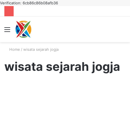
Verification: 6cb86c86b08afb36
Menu
S
fo
Home
/
wisata sejarah jogja
wisata sejarah jogja