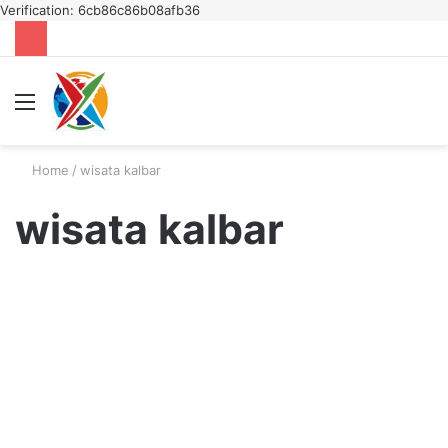
Verification: 6cb86c86b08afb36
Menu
S
fo
Home
/
wisata kalbar
wisata kalbar