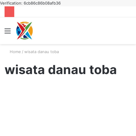
Verification: 6cb86c86b08afb36
Menu
S
fo
Home
/
wisata danau toba
wisata danau toba