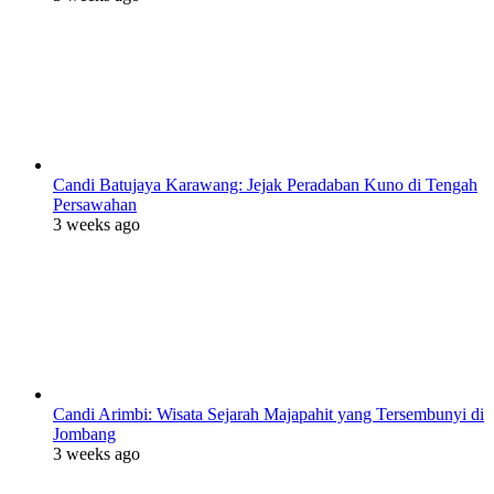
Candi Batujaya Karawang: Jejak Peradaban Kuno di Tengah
Persawahan
3 weeks ago
Candi Arimbi: Wisata Sejarah Majapahit yang Tersembunyi di
Jombang
3 weeks ago