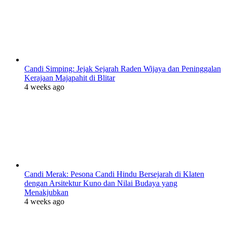
Candi Simping: Jejak Sejarah Raden Wijaya dan Peninggalan
Kerajaan Majapahit di Blitar
4 weeks ago
Candi Merak: Pesona Candi Hindu Bersejarah di Klaten
dengan Arsitektur Kuno dan Nilai Budaya yang
Menakjubkan
4 weeks ago