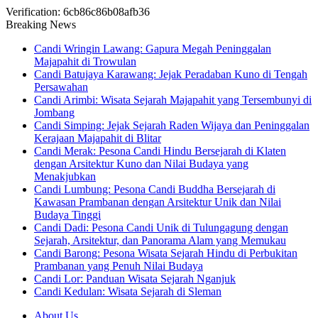
Verification: 6cb86c86b08afb36
Breaking News
Candi Wringin Lawang: Gapura Megah Peninggalan
Majapahit di Trowulan
Candi Batujaya Karawang: Jejak Peradaban Kuno di Tengah
Persawahan
Candi Arimbi: Wisata Sejarah Majapahit yang Tersembunyi di
Jombang
Candi Simping: Jejak Sejarah Raden Wijaya dan Peninggalan
Kerajaan Majapahit di Blitar
Candi Merak: Pesona Candi Hindu Bersejarah di Klaten
dengan Arsitektur Kuno dan Nilai Budaya yang
Menakjubkan
Candi Lumbung: Pesona Candi Buddha Bersejarah di
Kawasan Prambanan dengan Arsitektur Unik dan Nilai
Budaya Tinggi
Candi Dadi: Pesona Candi Unik di Tulungagung dengan
Sejarah, Arsitektur, dan Panorama Alam yang Memukau
Candi Barong: Pesona Wisata Sejarah Hindu di Perbukitan
Prambanan yang Penuh Nilai Budaya
Candi Lor: Panduan Wisata Sejarah Nganjuk
Candi Kedulan: Wisata Sejarah di Sleman
About Us