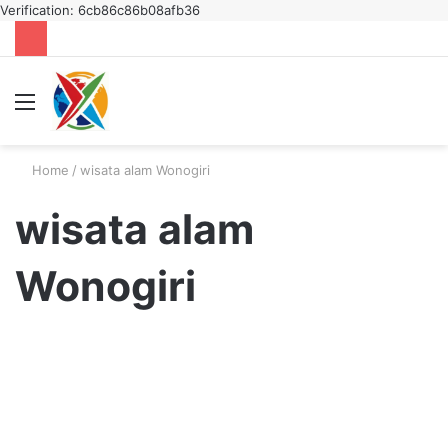
Verification: 6cb86c86b08afb36
Menu
S
fo
Home
/
wisata alam Wonogiri
wisata alam
Wonogiri