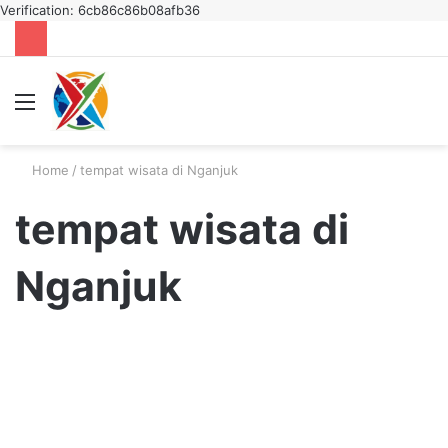
Verification: 6cb86c86b08afb36
Menu
S
fo
Home
/
tempat wisata di Nganjuk
tempat wisata di
Nganjuk