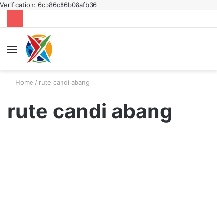
Verification: 6cb86c86b08afb36
Menu
S
fo
Home
/
rute candi abang
rute candi abang