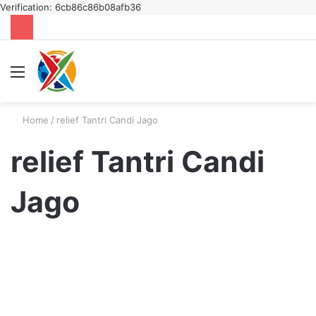
Verification: 6cb86c86b08afb36
Menu
S
fo
Home
/
relief Tantri Candi Jago
relief Tantri Candi
Jago