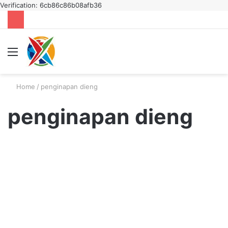
Verification: 6cb86c86b08afb36
Menu
S
fo
Home
/
penginapan dieng
penginapan dieng