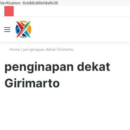
Verification: 6cb86c86b08afb36
Menu
S
fo
Home
/
penginapan dekat Girimarto
penginapan dekat
Girimarto