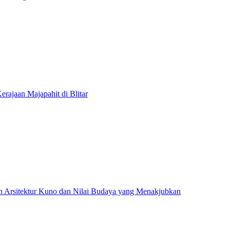
rajaan Majapahit di Blitar
an Arsitektur Kuno dan Nilai Budaya yang Menakjubkan