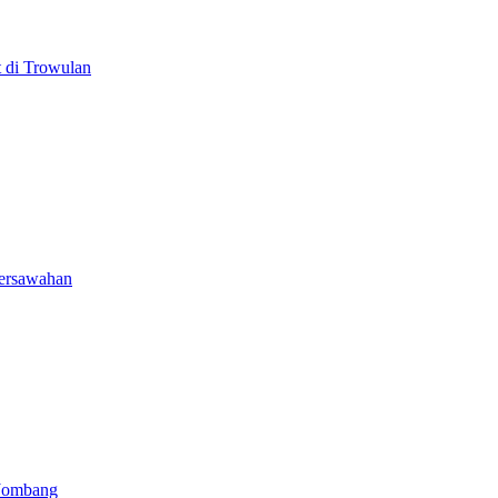
 di Trowulan
Persawahan
 Jombang