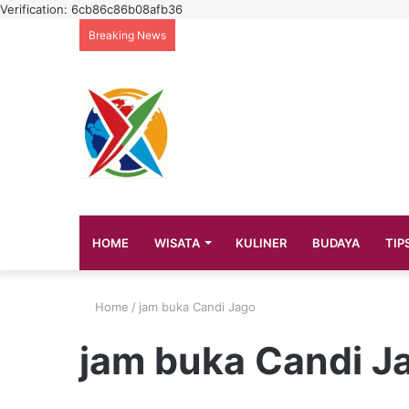
Verification: 6cb86c86b08afb36
Breaking News
HOME
WISATA
KULINER
BUDAYA
TIP
Home
/
jam buka Candi Jago
jam buka Candi J