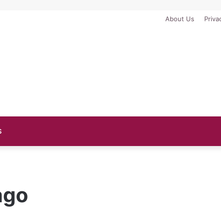
About Us
Priva
S
ago