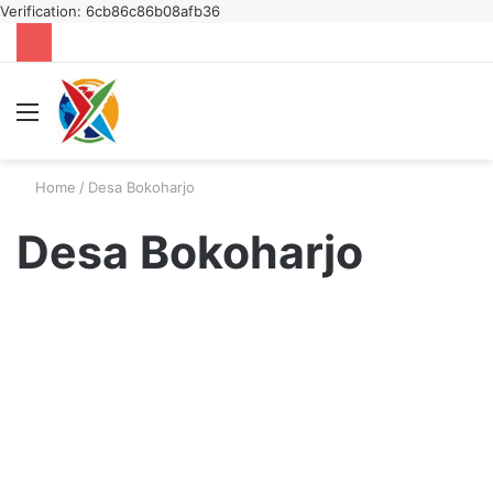
Verification: 6cb86c86b08afb36
Menu
S
fo
Home
/
Desa Bokoharjo
Desa Bokoharjo