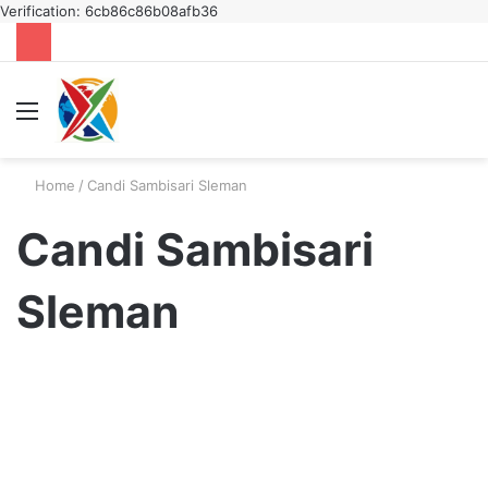
Verification: 6cb86c86b08afb36
Menu
S
fo
Home
/
Candi Sambisari Sleman
Candi Sambisari
Sleman