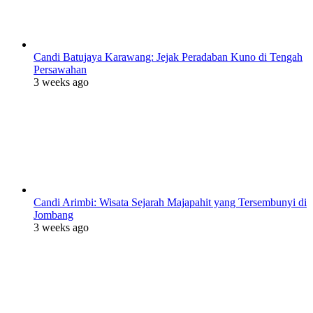
Candi Batujaya Karawang: Jejak Peradaban Kuno di Tengah
Persawahan
3 weeks ago
Candi Arimbi: Wisata Sejarah Majapahit yang Tersembunyi di
Jombang
3 weeks ago