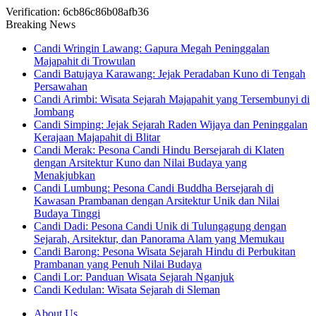
Verification: 6cb86c86b08afb36
Breaking News
Candi Wringin Lawang: Gapura Megah Peninggalan
Majapahit di Trowulan
Candi Batujaya Karawang: Jejak Peradaban Kuno di Tengah
Persawahan
Candi Arimbi: Wisata Sejarah Majapahit yang Tersembunyi di
Jombang
Candi Simping: Jejak Sejarah Raden Wijaya dan Peninggalan
Kerajaan Majapahit di Blitar
Candi Merak: Pesona Candi Hindu Bersejarah di Klaten
dengan Arsitektur Kuno dan Nilai Budaya yang
Menakjubkan
Candi Lumbung: Pesona Candi Buddha Bersejarah di
Kawasan Prambanan dengan Arsitektur Unik dan Nilai
Budaya Tinggi
Candi Dadi: Pesona Candi Unik di Tulungagung dengan
Sejarah, Arsitektur, dan Panorama Alam yang Memukau
Candi Barong: Pesona Wisata Sejarah Hindu di Perbukitan
Prambanan yang Penuh Nilai Budaya
Candi Lor: Panduan Wisata Sejarah Nganjuk
Candi Kedulan: Wisata Sejarah di Sleman
About Us