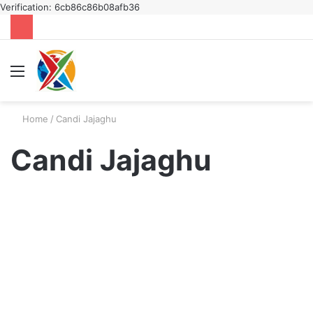
Verification: 6cb86c86b08afb36
Menu
S
fo
Home
/
Candi Jajaghu
Candi Jajaghu