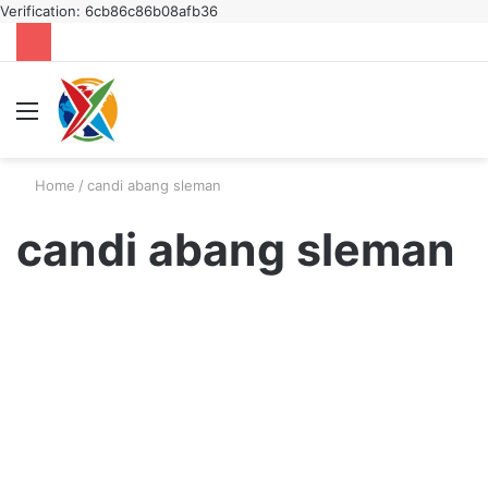
Verification: 6cb86c86b08afb36
Menu
S
fo
Home
/
candi abang sleman
candi abang sleman