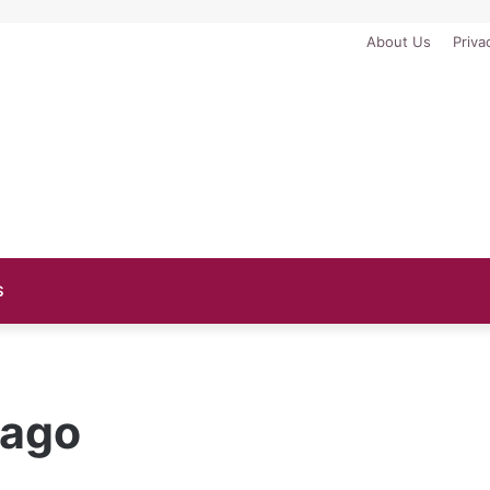
About Us
Priva
S
Jago