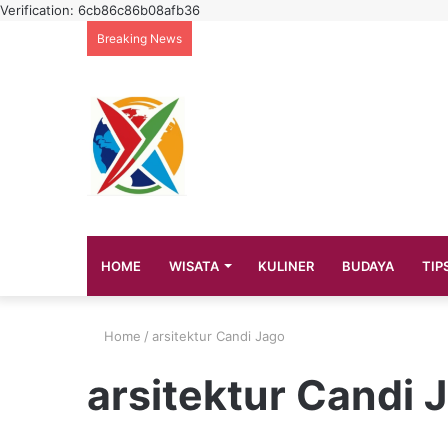
Verification: 6cb86c86b08afb36
Breaking News
HOME
WISATA
KULINER
BUDAYA
TIP
Home
/
arsitektur Candi Jago
arsitektur Candi 